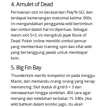
4. Amulet of Dead
Permainan slot ini berasal dari Play’N GO, dan
terdapat kemenangan
maksimal kelima
. 000x.
Ini mengandalkan pengganda wild bertimbun
dan simbol dalam hal ini diperluas. Sebagai
mesin slot 5×3, ini mengikuti jejak Book of
Dead. Poker online memiliki simbol pencar
yang memberikan training spin dan sifat wild
yang bertanggung jawab untuk membayar
koin.
5. Big Fin Bay
Thunderkick merilis kompetisi ini pada minggu
Maret, dan memandu orang-orang yang kerap
memancing. Slot duduk di grid 6 × 3 dan
menawarkan hingga sembilan. 450 cara agar
menang dan kelebihan terbatas 15. 040x. Jika
wild bahkan dalam kombo jago, itu akan