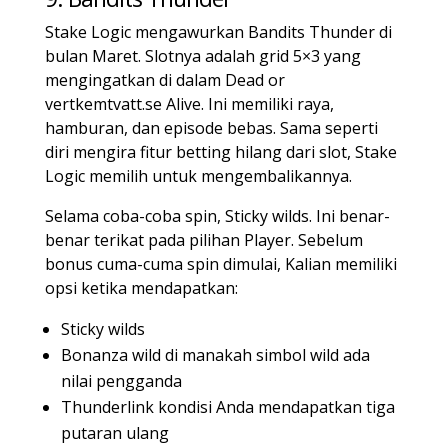
Stake Logic mengawurkan Bandits Thunder di
bulan Maret. Slotnya adalah grid 5×3 yang
mengingatkan di dalam Dead or
vertkemtvatt.se
Alive. Ini memiliki raya,
hamburan, dan episode bebas. Sama seperti
diri mengira fitur betting hilang dari slot, Stake
Logic memilih untuk mengembalikannya.
Selama coba-coba spin, Sticky wilds. Ini benar-
benar terikat pada pilihan Player. Sebelum
bonus cuma-cuma spin dimulai, Kalian memiliki
opsi ketika mendapatkan:
Sticky wilds
Bonanza wild di manakah simbol wild ada
nilai pengganda
Thunderlink kondisi Anda mendapatkan tiga
putaran ulang