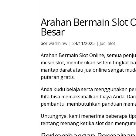
Arahan Bermain Slot 
Besar
por
wadminw
|
24/11/2025
|
Judi Slot
Arahan Bermain Slot Online, semua penju
mesin slot, memberikan sistem tingkat ba
mantap darat atau jua online sangat m
putaran gratis.
Anda kudu belaja serta menggunakan p
Kita bisa memaksimalkan biaya Anda. Dar
pembantu, membutuhkan panduan meman
Untungnya, kami menerima beberapa tips 
tentang menang ketika slot dan mengumu
Perkembangan Permainan S