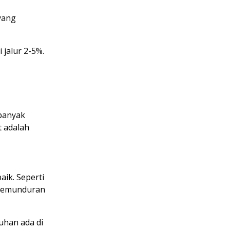
 yang
 jalur 2-5%.
 banyak
t adalah
ik. Seperti
i kemunduran
uhan ada di