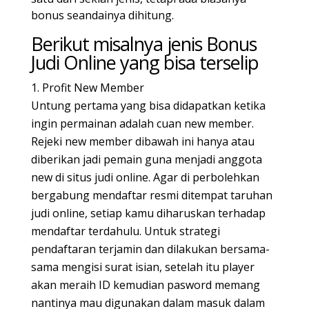
bonus seandainya dihitung.
Berikut misalnya jenis Bonus
Judi Online yang bisa terselip
Profit New Member
Untung pertama yang bisa didapatkan ketika
ingin permainan adalah cuan new member.
Rejeki new member dibawah ini hanya atau
diberikan jadi pemain guna menjadi anggota
new di situs judi online. Agar di perbolehkan
bergabung mendaftar resmi ditempat taruhan
judi online, setiap kamu diharuskan terhadap
mendaftar terdahulu. Untuk strategi
pendaftaran terjamin dan dilakukan bersama-
sama mengisi surat isian, setelah itu player
akan meraih ID kemudian pasword memang
nantinya mau digunakan dalam masuk dalam