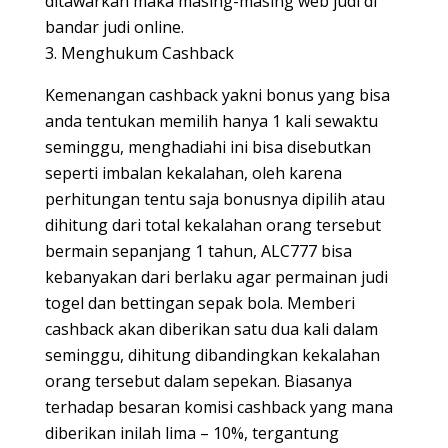
ditawarkan maka masing-masing web judi di
bandar judi online.
Menghukum Cashback
Kemenangan cashback yakni bonus yang bisa
anda tentukan memilih hanya 1 kali sewaktu
seminggu, menghadiahi ini bisa disebutkan
seperti imbalan
kekalahan, oleh karena
perhitungan tentu saja bonusnya dipilih atau
dihitung dari total kekalahan orang tersebut
bermain sepanjang 1 tahun,
ALC777
bisa
kebanyakan dari berlaku agar permainan judi
togel dan bettingan sepak bola. Memberi
cashback akan diberikan satu dua kali dalam
seminggu, dihitung dibandingkan kekalahan
orang tersebut dalam sepekan. Biasanya
terhadap besaran komisi cashback yang mana
diberikan inilah lima – 10%, tergantung