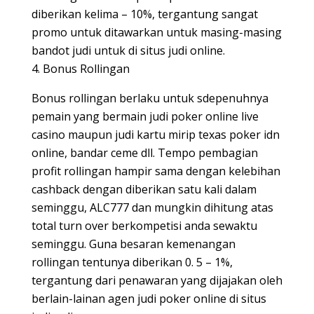
diberikan kelima – 10%, tergantung sangat
promo untuk ditawarkan untuk masing-masing
bandot judi untuk di situs judi online.
Bonus Rollingan
Bonus rollingan berlaku untuk sdepenuhnya
pemain yang bermain judi poker online live
casino maupun judi kartu mirip texas poker idn
online, bandar ceme dll. Tempo pembagian
profit rollingan hampir sama dengan kelebihan
cashback dengan diberikan satu kali dalam
seminggu,
ALC777
dan mungkin dihitung atas
total turn over berkompetisi anda sewaktu
seminggu. Guna besaran
kemenangan
rollingan tentunya diberikan 0. 5 – 1%,
tergantung dari penawaran yang dijajakan oleh
berlain-lainan agen judi poker online di situs