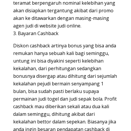
teramat berpengaruh nominal kelebihan yang
akan disiapkan tergantung akibat dari promo
akan ke ditawarkan dengan masing-masing
agen judi di website judi online.
Bayaran Cashback
Diskon cashback artinya bonus yang bisa anda
remukan hanya sebuah kali bagi seminggu,
untung ini bisa diyakini seperti kelebihan
kekalahan, dari perhitungan sedangkan
bonusnya disergap atau dihitung dari sejumlah
kekalahan pejudi bermain senyampang 1
bulan, bisa sudah pasti berlaku supaya
permainan judi
togel dan judi sepak bola. Profit
cashback mau diberikan sekali atau dua kali
dalam seminggu, dihitung akibat dari
kekalahan bettor dalam sepekan. Biasanya jika
anda ingin besaran pendapatan cashback di