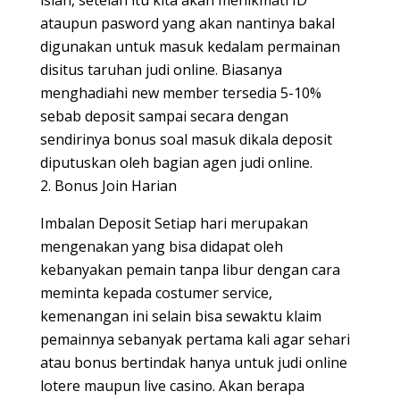
isian, setelah itu kita akan menikmati ID
ataupun pasword yang akan nantinya bakal
digunakan untuk masuk kedalam permainan
disitus taruhan judi online. Biasanya
menghadiahi new member tersedia 5-10%
sebab deposit sampai secara dengan
sendirinya bonus soal masuk dikala deposit
diputuskan oleh bagian agen judi online.
Bonus Join Harian
Imbalan Deposit Setiap hari merupakan
mengenakan yang bisa didapat oleh
kebanyakan pemain tanpa libur dengan cara
meminta kepada costumer service,
kemenangan ini selain bisa sewaktu klaim
pemainnya sebanyak pertama kali agar sehari
atau bonus bertindak hanya untuk judi online
lotere maupun live casino. Akan berapa