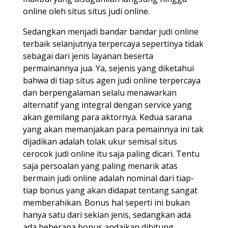
online oleh situs situs judi online.
Sedangkan menjadi bandar bandar judi online
terbaik selanjutnya terpercaya sepertinya tidak
sebagai dari jenis layanan beserta
permainannya jua. Ya, sejenis yang diketahui
bahwa di tiap situs agen judi online terpercaya
dan berpengalaman selalu menawarkan
alternatif yang integral dengan service yang
akan gemilang para aktornya. Kedua sarana
yang akan memanjakan para
pemainnya ini
tak
dijadikan adalah tolak ukur semisal situs
cerocok judi online itu saja paling dicari. Tentu
saja persoalan yang paling menarik atas
bermain judi online adalah nominal dari tiap-
tiap bonus yang akan didapat tentang sangat
memberahikan. Bonus hal seperti ini bukan
hanya satu dari sekian jenis, sedangkan ada
ada beberapa bonus andaikan dihitung.