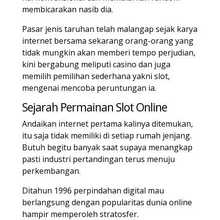
membicarakan nasib dia.
Pasar jenis taruhan telah malangap sejak karya
internet bersama sekarang orang-orang yang
tidak mungkin akan memberi tempo perjudian,
kini bergabung meliputi casino dan juga
memilih pemilihan sederhana yakni slot,
mengenai mencoba peruntungan ia.
Sejarah Permainan Slot Online
Andaikan internet pertama kalinya ditemukan,
itu saja tidak memiliki di setiap rumah jenjang.
Butuh begitu banyak saat supaya menangkap
pasti industri pertandingan terus menuju
perkembangan.
Ditahun 1996 perpindahan digital mau
berlangsung dengan popularitas dunia online
hampir memperoleh stratosfer.