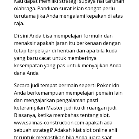
Kau dapat memiliki strategi supaya hal taruhan
olahraga. Panduan surat isian sangat perlu
terutama jika Anda mengalami kepakan di atas
raja.
Di sini Anda bisa mempelajari formulir dan
menaksir apakah jaran itu berkenaan dengan
tetap terpelajar di hentian dan apa bila kuda
yang baru cacat untuk memberinya
kesempatan yang pas untuk menyajikan Anda
dana Anda.
Secara judi tempat bermain seperti Poker idn
Anda berkemampuan mempelajari pemain lain
dan mengajarkan pengalaman pasti
keterampilan Master judi itu di ruangan judi.
Biasanya, ketika membahas tentang slot,
www.salinas-construction.com
apakah ada
sebuah strategi? Adakah kiat slot online ahli
teruntuk memastikan bila Anda juara saat