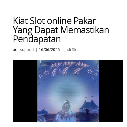
Kiat Slot online Pakar
Yang Dapat Memastikan
Pendapatan
por
support
|
16/06/2026
|
Judi Slot