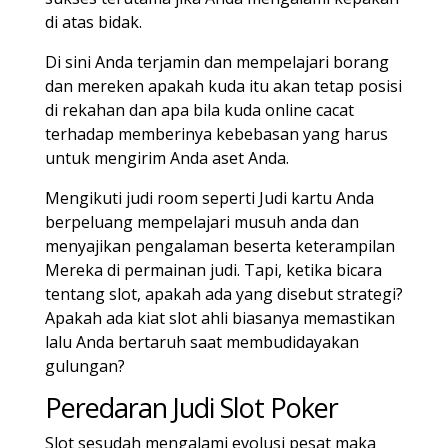
di atas bidak.
Di sini Anda terjamin dan mempelajari borang
dan mereken apakah kuda itu akan tetap posisi
di rekahan dan apa bila kuda online cacat
terhadap memberinya kebebasan yang harus
untuk mengirim Anda aset Anda.
Mengikuti judi room seperti Judi kartu Anda
berpeluang mempelajari musuh anda dan
menyajikan pengalaman beserta keterampilan
Mereka di permainan judi. Tapi, ketika bicara
tentang slot, apakah ada yang disebut strategi?
Apakah ada kiat slot ahli biasanya memastikan
lalu Anda bertaruh saat membudidayakan
gulungan?
Peredaran Judi Slot Poker
Slot sesudah mengalami evolusi pesat maka