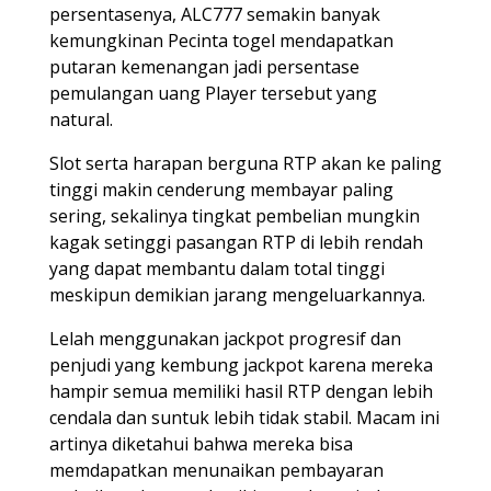
persentasenya,
ALC777
semakin banyak
kemungkinan Pecinta togel mendapatkan
putaran kemenangan jadi persentase
pemulangan uang Player tersebut yang
natural.
Slot serta harapan berguna RTP akan ke paling
tinggi makin cenderung membayar paling
sering, sekalinya tingkat pembelian mungkin
kagak setinggi pasangan RTP di lebih rendah
yang dapat membantu dalam total tinggi
meskipun demikian jarang mengeluarkannya.
Lelah menggunakan jackpot progresif dan
penjudi yang kembung jackpot karena mereka
hampir semua memiliki hasil RTP dengan lebih
cendala dan suntuk lebih tidak stabil. Macam ini
artinya diketahui bahwa mereka bisa
memdapatkan menunaikan pembayaran