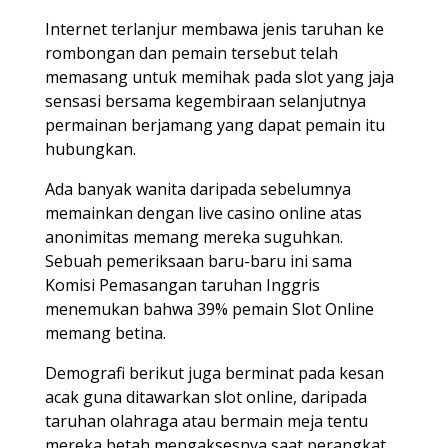
Internet terlanjur membawa jenis taruhan ke
rombongan dan pemain tersebut telah
memasang untuk memihak pada slot yang jaja
sensasi bersama kegembiraan selanjutnya
permainan berjamang yang dapat pemain itu
hubungkan.
Ada banyak wanita daripada sebelumnya
memainkan dengan live casino online atas
anonimitas memang mereka suguhkan.
Sebuah pemeriksaan baru-baru ini sama
Komisi Pemasangan taruhan Inggris
menemukan bahwa 39% pemain Slot Online
memang betina.
Demografi berikut juga berminat pada kesan
acak
guna ditawarkan
slot online, daripada
taruhan olahraga atau bermain meja tentu
mereka betah mengaksesnya saat perangkat