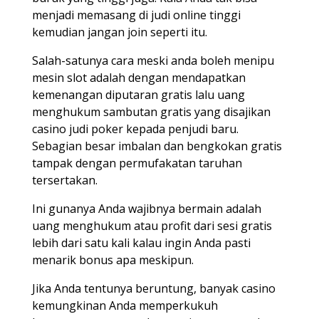
menjadi memasang di judi online tinggi
kemudian jangan join seperti itu.
Salah-satunya cara meski anda boleh menipu
mesin slot adalah dengan mendapatkan
kemenangan diputaran gratis lalu uang
menghukum sambutan gratis yang disajikan
casino judi poker kepada penjudi baru.
Sebagian besar imbalan dan bengkokan gratis
tampak dengan permufakatan taruhan
tersertakan.
Ini gunanya Anda wajibnya bermain adalah
uang menghukum atau profit dari sesi gratis
lebih dari satu kali kalau ingin Anda pasti
menarik bonus apa meskipun.
Jika Anda tentunya beruntung, banyak casino
kemungkinan Anda memperkukuh