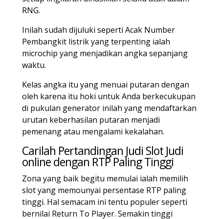
RNG.
Inilah sudah dijuluki seperti Acak Number
Pembangkit listrik yang terpenting ialah
microchip yang menjadikan angka sepanjang
waktu.
Kelas angka itu yang menuai putaran dengan
oleh karena itu hoki untuk Anda berkecukupan
di pukulan generator inilah yang mendaftarkan
urutan keberhasilan putaran menjadi
pemenang atau mengalami kekalahan.
Carilah Pertandingan Judi Slot Judi
online dengan RTP Paling Tinggi
Zona yang baik begitu memulai ialah memilih
slot yang memounyai persentase RTP paling
tinggi. Hal semacam ini tentu populer seperti
bernilai Return To Player. Semakin tinggi