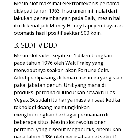
Mesin slot maksimal elektromekanis pertama
didapati tahun 1963. Instrumen ini mulai dari
lakukan pengembangan pada Bally, mesin hal
itu di kenal jadi Money Honey tapi pembayaran
otomatis hasil positif sekitar 500 koin.
3. SLOT VIDEO
Mesin slot video sejati ke-1 dikembangkan
pada tahun 1976 oleh Walt Fraley yang
menyebutnya seakan-akan Fortune Coin.
Arketipe dipasang di lemari mesin ini yang siap
pakai jabatan penuh. Unit yang mana di
produksi perdana di luncurkan sewaktu Las
Vegas. Sesudah itu hanya masalah saat ketika
teknologi doang memungkinkan
menghubungkan berbagai permainan di
beberapa situs. Mesin slot revolusioner
pertama, yang disebut Megabucks, ditemukan
pada tahun 1986 oleh perusahaan eksekutif