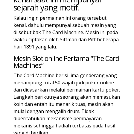
sejarah yang motif.
Kalau ingin permainan ini orang tersebut
kenal, dahulu mempunyai sebuah mesin yang
di sebut bak The Card Machine. Mesin ini pada
waktu ciptakan oleh Sittman dan Pitt beberapa
hari 1891 yang lalu.
Mesin Slot online Pertama “The Card
Machines”
The Card Machine berisi lima genderang yang
menampung total 50 wajah judi poker online
dan didasarkan melalui permainan kartu poker.
Langkah berikutnya seorang akan memasukan
koin dan entah itu menarik tuas, mesin akan
mulai dengan mengalih drum. Tidak
diberitahukan mekanisme pembayaran
mekanis sehingga hadiah terbatas pada hasil
yang di berikan.