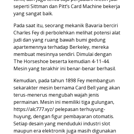
seperti Sittman dan Pitt’s Card Machine bekerja
yang sangat baik.
Pada saat itu, seorang mekanik Bavaria berciri
Charles Fey di perbolehkan melihat potensi alat
judi dan yang ruang bawah bumi gedung
apartemennya terhadap Berkeley, mereka
membuat mesinnya sendiri. Dimulai dengan
The Horseshoe beserta kemudian 4-11-44.
Mesin yang terakhir ini benar-benar berhasil.
Kemudian, pada tahun 1898 Fey membangun
sekarakter mesin bernama Card Bell yang akan
terus-menerus mengubah wajah jenis
permainan. Mesin ini memiliki tiga gulungan,
https://alc777.xyz/
pelepasan terhuyung-
huyung, dengan figur pembayaran otomatis.
Setiap desain yang menduduki industri slot
maupun era elektronik juga masih digunakan