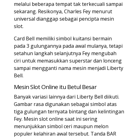
melalui beberapa tempat tak terkecuali sampai
sekarang. Resikonya, Charles Fey menurut
universal dianggap sebagai pencipta mesin
slot.
Card Bell memiliki simbol kuitansi bermain
pada 3 gulungannya pada awal mulanya, tetapi
setahun langkah selanjutnya Fey mengubah
ciri untuk memasukkan superstar dan lonceng
sampai mengganti nama mesin menjadi Liberty
Bell.
Mesin Slot Online itu Betul Besar
Banyak variasi lainnya dari Liberty Bell diikuti.
Gambar rasa digunakan sebagai simbol atas
tiga gulungan ternyata bintang dan kelintingan
Fey. Mesin slot online saat ini sering
menunjukkan simbol ceri maupun melon
populer kelahiran awal tersebut. Tanda BAR