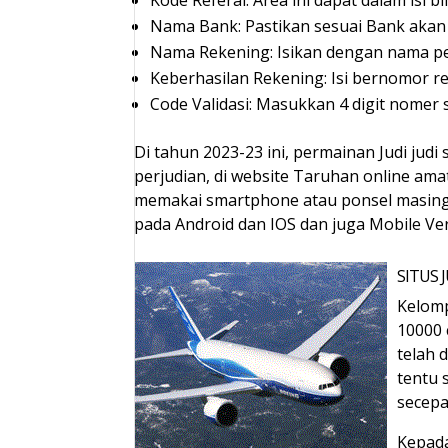
Kode Referal: Area ini dapat dalam isi 
Nama Bank: Pastikan sesuai Bank akan A
Nama Rekening: Isikan dengan nama p
Keberhasilan Rekening: Isi bernomor re
Code Validasi: Masukkan 4 digit nomer
Di tahun 2023-23 ini, permainan Judi judi 
perjudian, di website Taruhan online am
memakai smartphone atau ponsel masing –
pada Android dan IOS dan juga Mobile Ver
SITUS
Kelomp
10000 
telah 
tentu 
secepa
Kepada