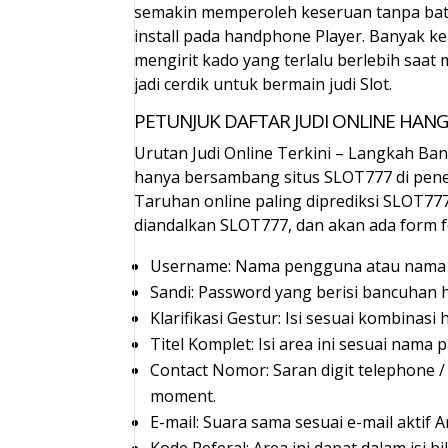
semakin memperoleh keseruan tanpa bata
install pada handphone Player. Banyak k
mengirit kado yang terlalu berlebih sa
jadi cerdik untuk bermain judi Slot.
PETUNJUK DAFTAR JUDI ONLINE HANGA
Urutan Judi Online Terkini – Langkah Ban
hanya bersambang situs SLOT777 di pene
Taruhan online paling diprediksi SLOT77
diandalkan SLOT777, dan akan ada form f
Username: Nama pengguna atau nama I
Sandi: Password yang berisi bancuhan h
Klarifikasi Gestur: Isi sesuai kombinas
Titel Komplet: Isi area ini sesuai nama
Contact Nomor: Saran digit telephone
moment.
E-mail: Suara sama sesuai e-mail aktif 