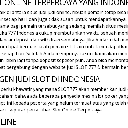
OT ONLINE TERPERCAYA YANG INDONE
k di antara situs judi judi online, ribuan pemain tetap bis
r setiap hari, dan juga tidak susah untuk mendapatkannya.
utama bagi pemain tersebut yang sedang memilah situs mesi
kemuka 777 Indonesia cukup membutuhkan waktu sebuah meni
lancar deposit dan withdraw setelahnya. Jika Anda sudah m
tor dapat bermain ialah pemain slot lain untuk mendapatka
 setiap hari. Setelah Anda mempunyai akun, kami akan mem
bih-lebih lagi tanpa deposit sepeser pun, Anda bisa memanf
t bergabung dengan website judi SLOT 777 & bermain be
GEN JUDI SLOT DI INDONESIA
ak perlu khawatir yang mana SLOT777 akan memberikan judi 
paham bahwa ada beberapa penyedia mesin slot poker yang
ps ini kepada peserta yang belum termuat atau yang telah 
aru seputar pertaruhan Slot Online Terpercaya.
LINE