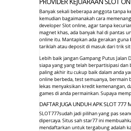
PROVIDER KEJUARAAN SLOT ON
Banyak sekali beberapa anggota tanpa ke
kemudian bagaimanakah cara memenangi n
developer Slot online, agar tanpa kecuria
magnet khas, ada banyak hal di pantas u
online itu. Mantapkan ada gerakan guna b
tariklah atau deposit di masuk dari trik 
Lebih baik jangan Gampang Putus Jalan D
siapa yang yang telah berpartisipasi dan
paling akhir itu cukup baik dalam anda ya
online berbeda, test semuanya, bermain 
lekas menyaksikan kredit kemenangan, 
games di anda permainkan. Supaya mem
DAFTAR JUGA UNDUH APK SLOT 777 
SLOT777sudah jadi pilihan yang pas seand
dipercaya. Situs sah star77 ini membuah
mendaftarkan untuk tergabung adalah kam