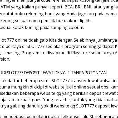
bila Player mempunyai code referal, dapat kosongkan jika tida
TM yang Kalian punyai seperti BCA, BRI, BNI, atau yang la
encatat buku rekening bank yang Anda jagokan pada nama 
kening sesuai nama pemilik buku akun dipilih.
 sesuai kotak kuning pada samping coloum.
slot 777 online tidak gaib Kita dengar. Selebihnya jumlahnya
at dipercaya di SLOT777 sediakan program sehingga dapat K
 masing. Program itu disiapkan di Playstore selanjutnya 
sion.
 JUDI SLOT777 DEPOSIT LEWAT DENYUT TANPA POTONGAN
ok daftar beberapa situs SLOT777 transfer lewat pulsa tid
cuma mungkin di cicipi di website judi online sesuai opsi kam
disediakan beberapa
website
qq yang berikan deposit lewat
saja rate terbaik gaes. Yang terakhir, untuk yang tidak dafta
tnya gabung dahulu yok di website qq SLOT777 deposit lew
 mendeposit qq melalui pulsa Telkomsel lalu XL sebagai alt