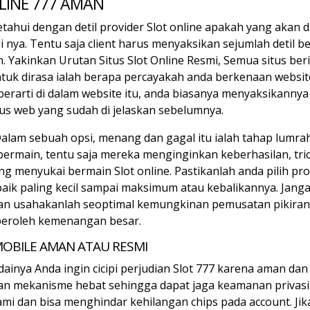
LINE 777 AMAN
tahui dengan detil provider Slot online apakah yang akan 
ya. Tentu saja client harus menyaksikan sejumlah detil b
n. Yakinkan Urutan Situs Slot Online Resmi, Semua situs ber
ntuk dirasa ialah berapa percayakah anda berkenaan websit
erarti di dalam website itu, anda biasanya menyaksikannya
situs web yang sudah di jelaskan sebelumnya.
alam sebuah opsi, menang dan gagal itu ialah tahap lumra
 bermain, tentu saja mereka menginginkan keberhasilan, tri
ng menyukai bermain Slot online. Pastikanlah anda pilih pro
baik paling kecil sampai maksimum atau kebalikannya. Jang
dan usahakanlah seoptimal kemungkinan pemusatan pikira
peroleh kemenangan besar.
MOBILE AMAN ATAU RESMI
ainya Anda ingin cicipi
perjudian Slot
777 karena aman dan
kan mekanisme hebat sehingga dapat jaga keamanan privas
i dan bisa menghindar kehilangan chips pada account. Jik