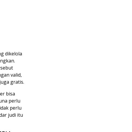
g dikelola
angkan.
rsebut
ngan valid,
juga gratis.
er bisa
una perlu
idak perlu
ar judi itu