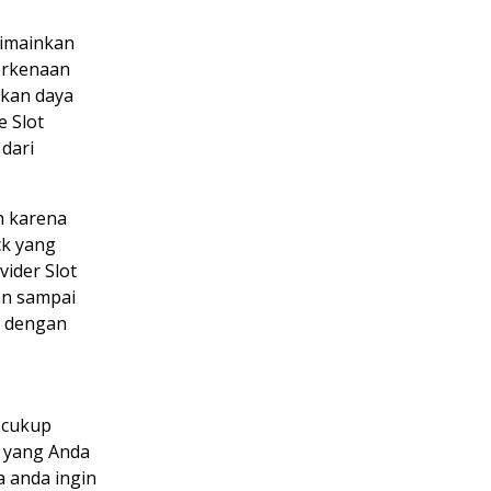
dimainkan
erkenaan
ikan daya
e Slot
 dari
h karena
ck yang
vider Slot
an sampai
n dengan
 cukup
i yang Anda
a anda ingin