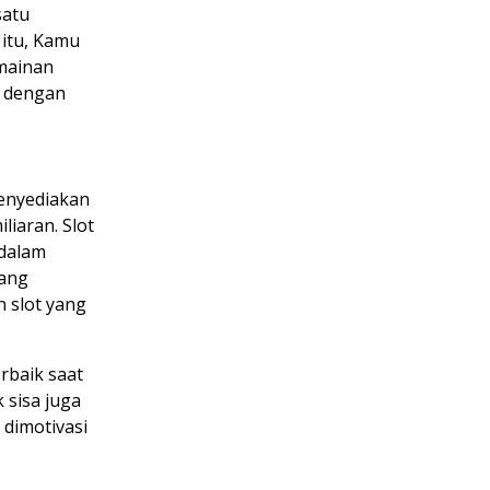
satu
 itu, Kamu
rmainan
e dengan
menyediakan
liaran. Slot
 dalam
pang
 slot yang
erbaik saat
k sisa juga
 dimotivasi